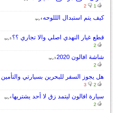
2
1
كيف يتم استبدال الللوحه
4 ردود
قطع غيار النهدي اصلي والا تجاري ؟؟
5 ردود
2
شاشة افالون 2020
3 ردود
2
هل يجوز السفر للبحرين بسيارتي والتأمين 
3
2
سيارة افالون ليتمد زق لا أحد يشتريها
4 ردود
2