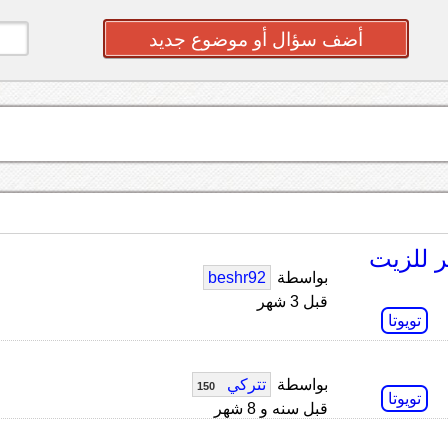
أضف سؤال أو موضوع جديد
ر للزيت
بواسطة
beshr92
قبل 3 شهر
تويوتا
بواسطة
تتركي
150
تويوتا
قبل سنه و 8 شهر