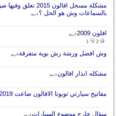
مشكلة مسجل افالون 2015 تعلق وفي
بالسماعات وش هو الحل ؟
4 ردود
افلون 2009
3 ردود
1
2
وش افضل ورشة رش بوية متفرقة
8 ردود
مشكله انذار افالون
1 ردود
مفاتيح سيارتي تويوتا الافالون ضاعت 2019
سؤال خارج موضوع السيارات
5 ردود