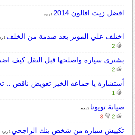
افضل زيت افالون 2014
1 ردود
اختلف علي الموتر بعد صدمة من الخلف
1 ردود
2
بشتري سياره واصلحها قبل النقل كيف اض
2
أستشارة يا جماعة الخير تعويض ناقص .. ت
1
صيانة تويوتا
2 ردود
3
2
تكييش سياره من شخص بنك الراجحي
1 ردود