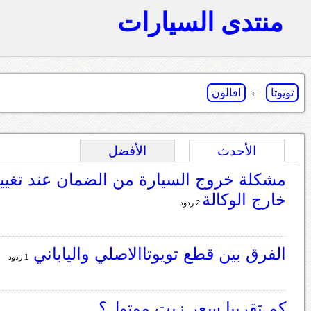
منتدى السيارات
←
تويوتا
افالون
الأحدث
الأفضل
مشكلة خروج السيارة من الضمان عند تغيي
خارج الوكالة
2 ردود
الفرق بين قطع تويوتاالاصلي والياباني
1 ردود
كم تقريبا سعر زيت موتول؟