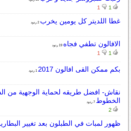
1
1
غطا اللديتر كل يومين يخرب
2 ردود
الافالون تطفي فجاه
19 ردود
1
1
بكم ممكن القى افالون 2017
1 ردود
نقاش- افضل طريقه لحماية الوجهية من ال
الخطوط
7 ردود
2
ظهور لمبات في الطبلون بعد تغيير البطاري